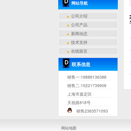
网站导航
公司介绍
公司产品
新闻动态
技术支持
在线留言
联系信息
销售一:19888136388
销售二:15221739908
上海市嘉定区
天祝路818号
销售2383571093
网站地图