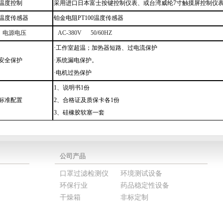
温度控制
采用进口日本富士按键控制仪表、或台湾威纶7寸触摸屏控制仪
温度传感器
铂金电阻PT100温度传感器
电源电压
AC-380V
50/60HZ
·
工作室超温
；
加热器短路、
过电流保护
安全
保护
·
系统漏电保护
。
·
电机过热保护
1、
说明书1份
标准配置
2、
合格证及
质保卡
各1份
3、
硅橡胶软塞一套
公司产品
口罩过滤检测仪
环境测试设备
环保行业
药品稳定性设备
干燥箱
非标定制