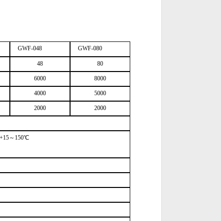
GWF-048
GWF-080
48
80
60
00
8000
40
00
5000
20
00
2000
+
1
5～
15
0℃