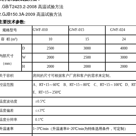
1.GB/T2423.2-2008 高温试验方法
2.GJB150.3A-2009 高温试验方法
主要技术参数:
GWF-010
GWF-015
GWF-024
规格型号
容
积
(
m³
)
10
15
24
D
2500
3000
4000
内部尺寸
W
2000
2500
30
00
（
mm）
H
2000
2000
200
0
关于容积
房间的尺寸可根据客户厂房和客户的需求来定制。
控温范围
A、
RT+
1
5～
60
℃
B、
RT+
1
5～
8
0℃
C、
RT+
1
5～
10
0℃
D、
RT
E、
RT+
1
5～
25
0℃
温度波动度
±0.
5
℃
温度
偏差
≤
±
3
℃
温
度
分辩率
0.1℃
升温
速率
1~3
℃/min
（升温速率4~20℃/min为特殊选用条件，可定制）