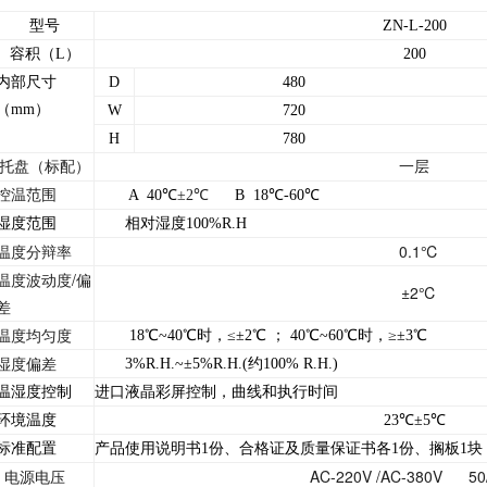
型号
ZN-L-200
容积（
L
）
200
内部尺寸
D
480
（
mm
）
W
720
H
780
托盘（标配）
一层
控温范围
A
40
℃
±
2
℃
B
18
℃
-60
℃
湿度范围
相对湿度
100%R.H
温度分辩率
0.1
℃
温度波动度
/
偏
±
2
℃
差
温度均匀度
18
℃
~40
℃时，≤±
2
℃ ；
40
℃
~60
℃时，≥±
3
℃
湿度偏差
3%R.H.~
±
5%R.H.(
约
100% R.H.)
温湿度控制
进口液晶彩屏控制，曲线和执行时间
环境温度
23
℃±
5
℃
标准配置
产品使用说明书
1
份、合格证及质量保证书各
1
份、搁板
1
块
电源电压
AC-220V /AC-380V
50